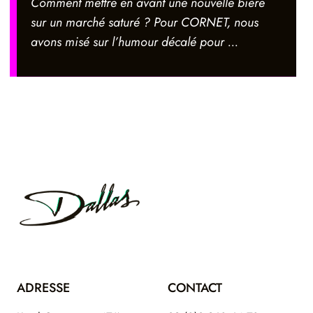
Comment mettre en avant une nouvelle bière
sur un marché saturé ? Pour CORNET, nous
avons misé sur l’humour décalé pour ...
Footer
Dallas
ADRESSE
CONTACT