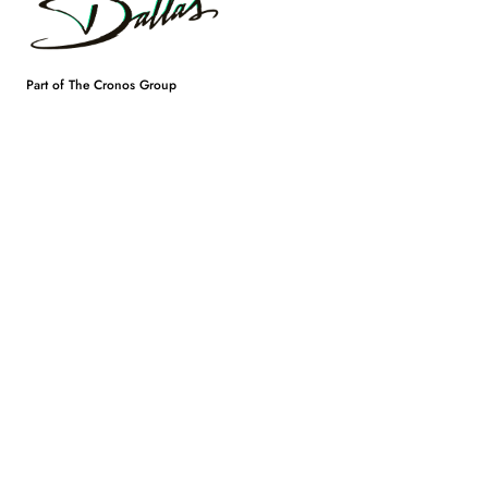
Part of The Cronos Group
LOCATIES
CONTACT
Karel Oomsstraat 47/A
32 (0)3 260 64 70
2018 Antwerpen
info@dallas.be
Gaston Geenslaan 11/B4,
3000 Leuven
NAVIGATION
Services
Sectoren
Crew
Join us
Cases
Tune in