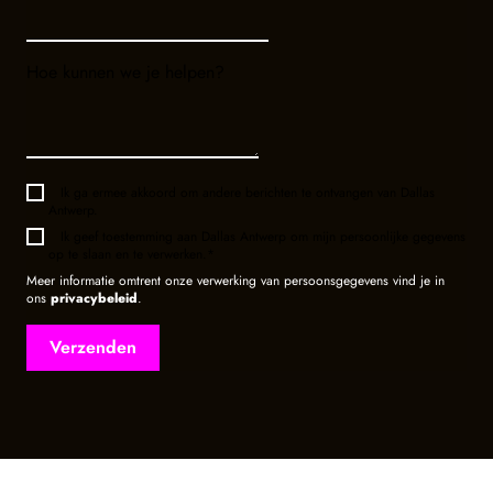
Hoe kunnen we je helpen?
Ik ga ermee akkoord om andere berichten te ontvangen van Dallas
Antwerp.
Ik geef toestemming aan Dallas Antwerp om mijn persoonlijke gegevens
op te slaan en te verwerken.
*
Meer informatie omtrent onze verwerking van persoonsgegevens vind je in
ons
privacybeleid
.