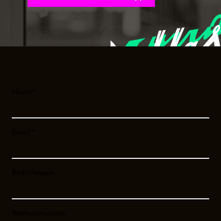
Naam
*
Email
*
Bedrijfsnaam
Telefoonnummer