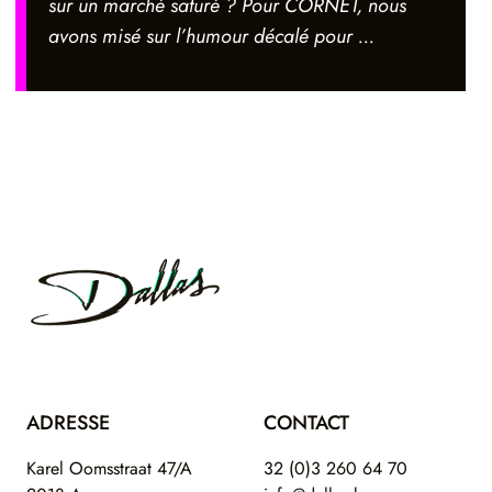
sur un marché saturé ? Pour CORNET, nous
avons misé sur l’humour décalé pour ...
Footer
Dallas
ADRESSE
CONTACT
Karel Oomsstraat 47/A
32 (0)3 260 64 70